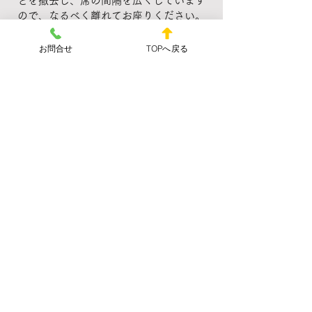
どを撤去し、席の間隔を広くしています
ので、なるべく離れてお座りください。
問診票への体調や既往症の正確な記入を
お願いします。
お問合せ
TOPへ戻る
FACILITY
院内紹介
患者さまが心から快適に過ごせるような
施設の設計に力を入れております。全て
の患者さまと当院を訪問される皆さま
が、安心して快適に過ごせるような空間
を提供したいと考えております。